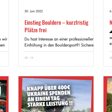
20. Juni 2022
6
Einstieg Bouldern – kurzfristig
N
Plätze frei

s
wir seit
Du hast Interesse an einer professionellen
e
nen
Einfrühung in den Bouldersport?! Sichere dir
L
, Erbse
jetzt die letzten freien Plätze für morgen
Abend:...