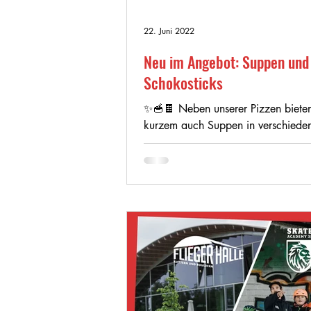
22. Juni 2022
Neu im Angebot: Suppen und
Schokosticks
✨🥣🍫 Neben unserer Pizzen bieten 
kurzem auch Suppen in verschiede
Sorten an: Linsen Dal, Süßkartoffel
und Chili. Für...