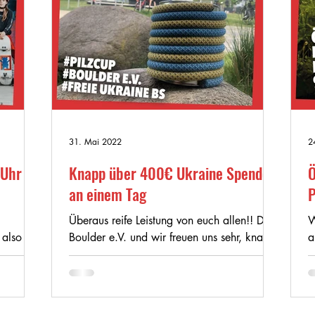
31. Mai 2022
2
 Uhr
Knapp über 400€ Ukraine Spenden
Ö
an einem Tag
P
Überaus reife Leistung von euch allen!! Der
W
 also
Boulder e.V. und wir freuen uns sehr, knapp
a
s wieder
über 400€ Ukraine Spenden am PilzCup-
9
Wettkampftag...
#