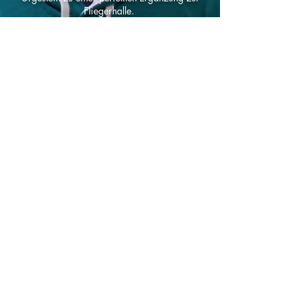
Fliegerhalle.
Nicht zuletzt ist SFU auch einer der
Hauptinvestoren und hat damit essenziell zum
Projekt Fliegerhalle beigetragen. Danke dafür!
WEBSITE