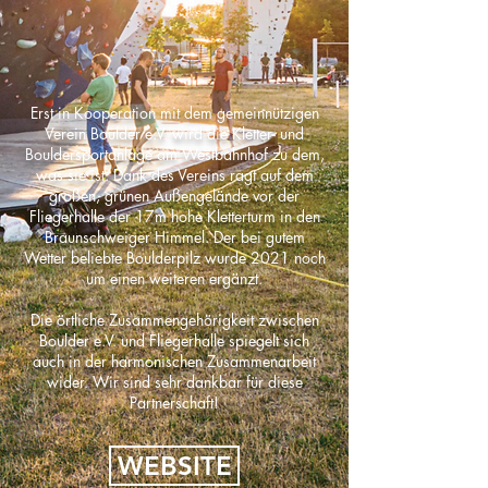
Erst in Kooperation mit dem gemeinnützigen
Verein Boulder e.V. wird die Kletter- und
Bouldersportanlage am Westbahnhof zu dem,
was sie ist. Dank des Vereins ragt auf dem
großen, grünen Außengelände vor der
Fliegerhalle der 17m hohe Kletterturm in den
Braunschweiger Himmel. Der bei gutem
Wetter beliebte Boulderpilz wurde 2021 noch
um einen weiteren ergänzt.
Die örtliche Zusammengehörigkeit zwischen
Boulder e.V. und Fliegerhalle spiegelt sich
auch in der harmonischen Zusammenarbeit
wider. Wir sind sehr dankbar für diese
Partnerschaft!
WEBSITE