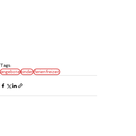
Tags:
angebote
kinder
ferienfreizeit
Alle ansehen
Aktuelle Beiträge