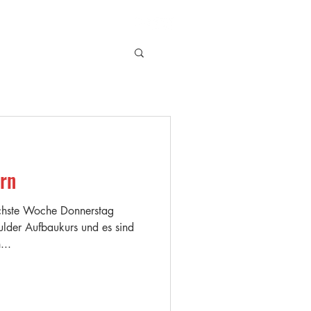
STRO
FAQ
rn
hste Woche Donnerstag
ulder Aufbaukurs und es sind
...