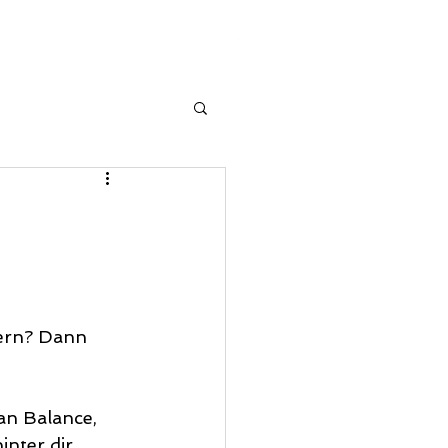
STRO
FAQ
ern? Dann 
an Balance, 
nter dir. 