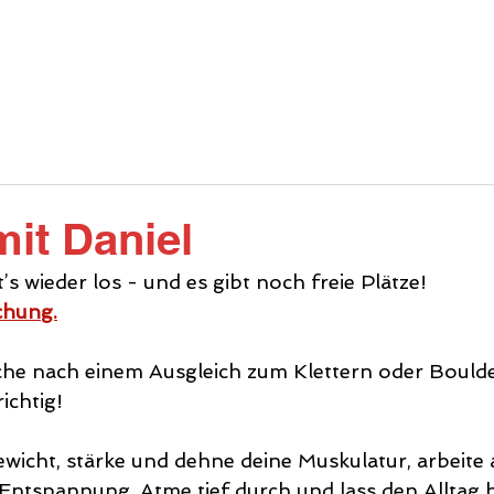
INFOS
ANGEBOT
DIE HALLE
GA
it Daniel
t’s wieder los - und es gibt noch freie Plätze!
chung.
uche nach einem Ausgleich zum Klettern oder Bould
ichtig! 
ewicht, stärke und dehne deine Muskulatur, arbeite 
Entspannung. Atme tief durch und lass den Alltag hi