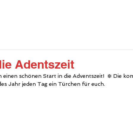
INFOS
ANGEBOT
DIE HALLE
GA
die Adentszeit
einen schönen Start in die Adventszeit!  ❄️ Die 
edes Jahr jeden Tag ein Türchen für euch.