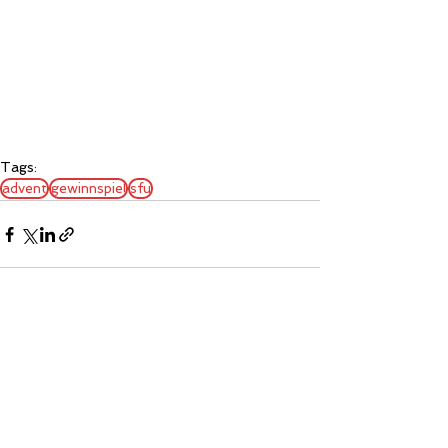
Tags:
advent
gewinnspiel
sfu
Alle ansehen
Aktuelle Beiträge