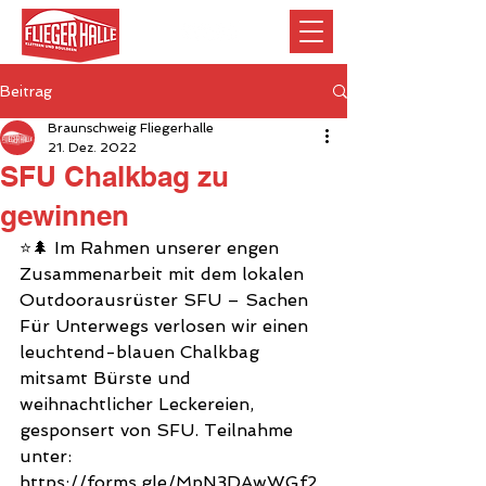
Beitrag
Braunschweig Fliegerhalle
21. Dez. 2022
SFU Chalkbag zu
gewinnen
⭐️🌲 Im Rahmen unserer engen 
Zusammenarbeit mit dem lokalen 
Outdoorausrüster SFU – Sachen 
Für Unterwegs verlosen wir einen 
leuchtend-blauen Chalkbag 
mitsamt Bürste und 
weihnachtlicher Leckereien, 
gesponsert von SFU. Teilnahme 
unter: 
https://forms.gle/MpN3DAwWGf2