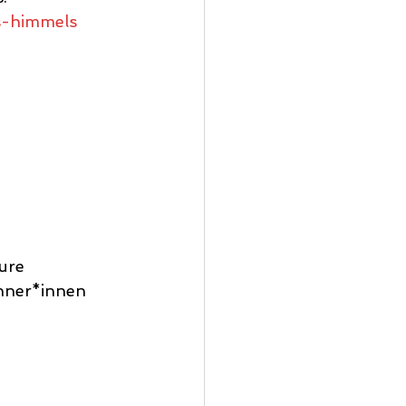
s-himmels
ure 
nner*innen 