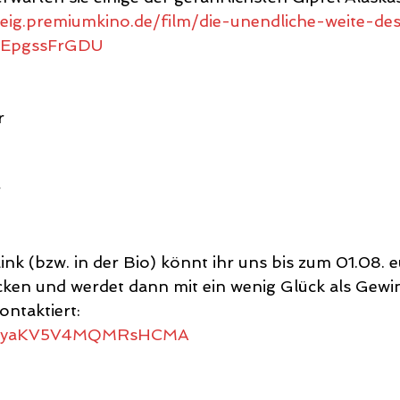
eig.premiumkino.de/film/die-unendliche-weite-de
/8EpgssFrGDU
r
r
nk (bzw. in der Bio) könnt ihr uns bis zum 01.08. e
cken und werdet dann mit ein wenig Glück als Gewi
ontaktiert:
le/jyaKV5V4MQMRsHCMA