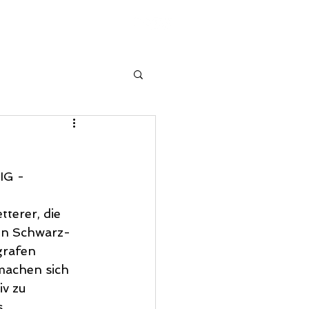
STRO
FAQ
G - 
terer, die 
den Schwarz-
grafen 
machen sich 
v zu 
.