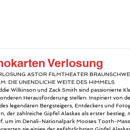
INFOS
ANGEBOT
DIE HALLE
GA
nokarten Verlosung
RLOSUNG ASTOR FILMTHEATER BRAUNSCHWEI
: DIE UNENDLICHE WEITE DES HIMMELS
die Wilkinson und Zack Smith sind passionierte Klet
sonderen Herausforderung stellen: Inspiriert von 
des legendären Bergsteigers, Entdeckers und Foto
 der zahlreiche Gipfel Alaskas als erster bestieg, 
auf, um im Denali-Nationalpark Mooses Tooth-Massi
rwarten sie einige der gefährlichsten Gipfel Alaskas