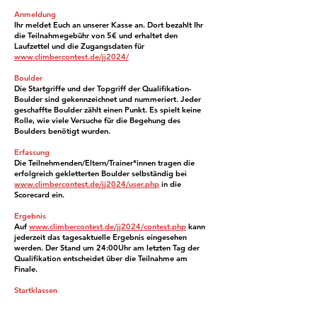
Anmeldung
Ihr meldet Euch an unserer Kasse an. Dort bezahlt Ihr
die Teilnahmegebühr von 5€ und erhaltet den
Laufzettel und die Zugangsdaten für
www.climbercontest.de/jj202
4/
Boulder
Die Startgriffe und der Topgriff der Qualifikation-
Boulder sind gekennzeichnet und nummeriert. Jeder
geschaffte Boulder zählt einen Punkt. Es spielt keine
Rolle, wie viele Versuche für die Begehung des
Boulders benötigt wurden.
Erfassung
Die Teilnehmenden/Eltern/Trainer*innen tragen die
erfolgreich gekletterten Boulder selbständig bei
www.climbercontest.de/jj2024
/user.php
in die
Scorecard ein.
Ergebnis
Auf
www.climbercontest.de/jj2024/contest.php
kann
jederzeit das tagesaktuelle Ergebnis eingesehen
werden. Der Stand um 24:00Uhr am letzten Tag der
Qualifikation entscheidet über die Teilnahme am
Finale.
Startklassen
Es gibt 3 Startklassen, in denen jeweils separat
gewertet wird: