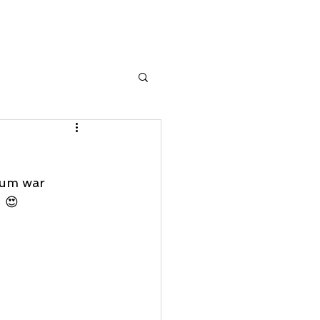
STRO
FAQ
aum war 
 😍