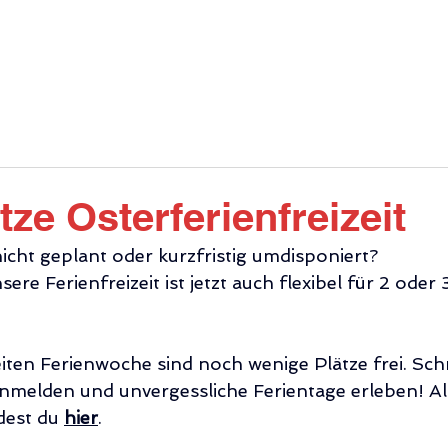
INFOS
ANGEBOT
DIE HALLE
GA
tze Osterferienfreizeit
icht geplant oder kurzfristig umdisponiert? 
re Ferienfreizeit ist jetzt auch flexibel für 2 oder 
iten Ferienwoche sind noch wenige Plätze frei. Schn
 anmelden und unvergessliche Ferientage erleben! Al
est du 
hier
.