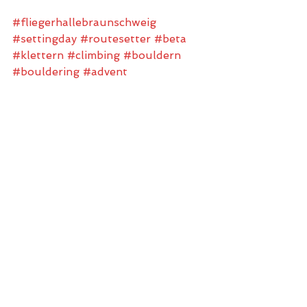
#fliegerhallebraunschweig
#settingday
#routesetter
#beta
#klettern
#climbing
#bouldern
#bouldering
#advent